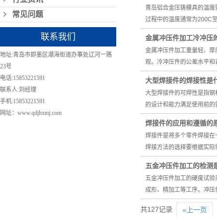
青岛铝合金压铸模具的温度
常见问题
过程中的温度通常为200C
联系我们
金属冲压件加工冷冲压
金属冲压件加工重量轻、厚
地址:青岛市即墨区潮海街道办事处辽河一路
观。冷冲压件的公差水平和
23号
电话:15853221591
大型焊接件的焊接性是
联系人:刘经理
大型焊接件的可焊性是指钢
手机:15853221591
的设计和能力满足使用前的
网址：www.qdjhxmj.com
焊接件的应用和遵循的
焊接件是将多个零件焊接在
焊接方法的选择要根据实际
五金冲压件加工的检测
五金冲压件加工的硬度试验
成形、精加工等工序。冲压
共127记录
«上一页