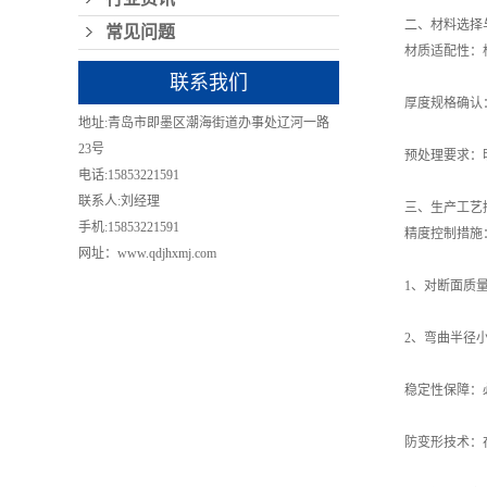
二、材料选择
常见问题
材质适配性：
联系我们
厚度规格确认
地址:青岛市即墨区潮海街道办事处辽河一路
23号
预处理要求：
电话:15853221591
联系人:刘经理
三、生产工艺
手机:15853221591
精度控制措施
网址：www.qdjhxmj.com
1、对断面质
2、弯曲半径
稳定性保障：
防变形技术：