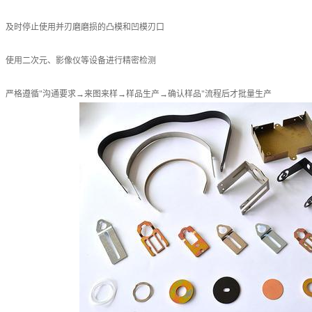
：及时停止使用并刃磨磨损的凸模和凹模刃口
：使用二次元、影像仪等设备进行精密检测
：严格遵循"沟通要求→来图来样→样品生产→确认样品"流程后才批量生产