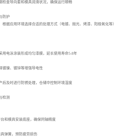
期检查导向套和模具润滑状况，确保运行顺畅
与防护
：根据应用环境选择合适的处理方式（电镀、抛光、烤漆、阳极氧化等）
：
采用电泳涂装形成均匀漆膜，延长使用寿命5-8年
择镀镍、镀锌等增强导电性
产后及时进行防锈处理，仓储中控制环境湿度
与检测
：
转台和模具安装底座，确保同轴精度
模具弹簧，预防疲劳损伤