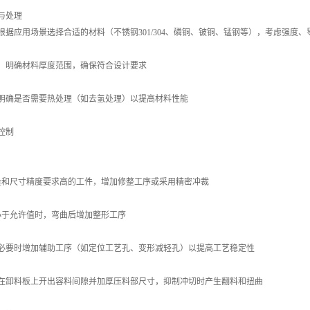
与处理
根据应用场景选择合适的材料（不锈钢301/304、磷铜、铍铜、锰钢等），考虑强度
：明确材料厚度范围，确保符合设计要求
明确是否需要热处理（如去氢处理）以提高材料性能
控制
：
量和尺寸精度要求高的工件，增加修整工序或采用精密冲裁
小于允许值时，弯曲后增加整形工序
必要时增加辅助工序（如定位工艺孔、变形减轻孔）以提高工艺稳定性
在卸料板上开出容料间隙并加厚压料部尺寸，抑制冲切时产生翻料和扭曲