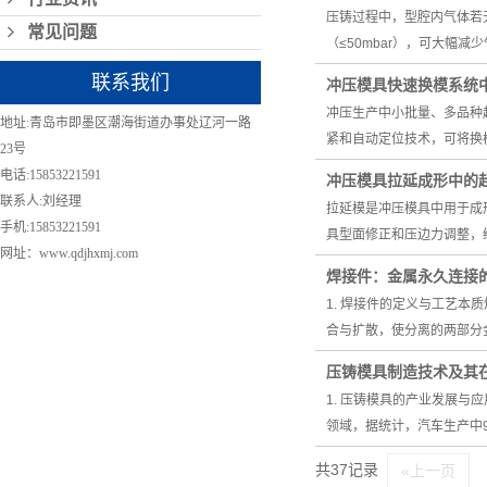
压铸过程中，型腔内气体若
常见问题
（≤50mbar），可大
联系我们
冲压模具快速换模系统
冲压生产中小批量、多品种
地址:青岛市即墨区潮海街道办事处辽河一路
紧和自动定位技术，可将换
23号
电话:15853221591
冲压模具拉延成形中的
联系人:刘经理
拉延模是冲压模具中用于成
手机:15853221591
具型面修正和压边力调整，
网址：www.qdjhxmj.com
焊接件：金属永久连接
1. 焊接件的定义与工艺
合与扩散，使分离的两部分
压铸模具制造技术及其
1. 压铸模具的产业发展
领域，据统计，汽车生产中9
共37记录
«上一页