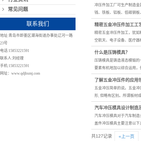
冲压件加工厂可生产制造金
常见问题
钱、铁板、铝板、低碳钢板
联系我们
精密五金冲压件加工工
精密五金冲压件加工，犹如
地址:青岛市即墨区潮海街道办事处辽河一路
空航天、电子设备、医疗器
23号
电话:15853221591
什么是压铸模具？
联系人:刘经理
压铸模具是铸造液态模锻的
手机:15853221591
要素有机地加以综合运用，
网址：www.qdjhxmj.com
了解五金冲压件的应用
五金冲压简单的说。五金冲
形, 但略有区别。所谓板
汽车冲压模具设计制造
汽车冲压模具对于汽车制造
盖件冲压模具主要注意以下
共127记录
«上一页