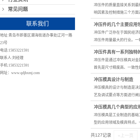
冲压件的质量直接关系到最
常见问题
响因素及控制措施三个方面
联系我们
冲压件的几个主要应用
冲压件广泛存在于国民经济
地址:青岛市即墨区潮海街道办事处辽河一路
冲压件用量最大的行业。一辆
23号
电话:15853221591
冲压件具有一系列独特
联系人:刘经理
冲压件是通过冲压模具对金
手机:15853221591
首先是尺寸精度高、一致性
网址：www.qdjhxmj.com
冲压模具设计与制造
冲压模具的设计与制造是决
艺及调试要点等方面进行阐
冲压模具几个典型的应
冲压模具是工业制造的基础
型的应用领域及模具特点。
共127记录
«上一页