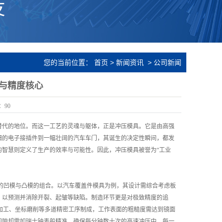
您的当前位置：
首页
>
新闻资讯
>
公司新闻
与精度核心
：
90
替代的地位。而这一工艺的灵魂与躯体，正是冲压模具。它是由高强
细的电子接插件到一幅壮阔的汽车车门，其诞生的决定性瞬间，都发
智慧则定义了生产的效率与可能性。因此，冲压模具被誉为“工业
的凹模与凸模的组合。以汽车覆盖件模具为例，其设计需综合考虑板
，以预测并消除开裂、起皱等缺陷。制造环节更是对极致精度的追
花加工、坐标磨削等多道精密工序制成，工作表面的粗糙度需达到镜面
间隙却需如瑞士钟表般精准，确保每分钟数十次的高速冲压中，每一