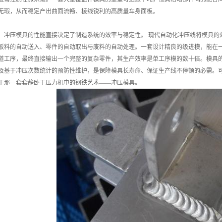
无瑕，从而稳定产出曲面流畅、棱线锐利的高质量车身面板。
，冲压模具的性能直接决定了制造系统的效率与稳定性。 现代自动化冲压线将模具的
板料的自动送入、零件的自动取出与废料的自动处理。一套设计精良的级进模，能在
道工序，最终直接输出一个完整的复杂零件，其生产效率是单工序模的数十倍。模具
及基于冲压次数统计的预防性维护，是保障模具长寿命、保证生产线不停顿的必需。
于那一套套静卧于压力机中的钢铁艺术——冲压模具。