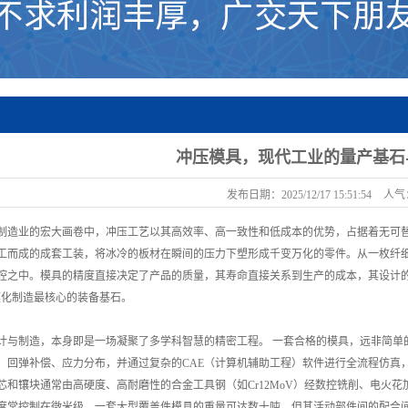
冲压模具，现代工业的量产基石
发布日期：
2025/12/17 15:51:54
人气
制造业的宏大画卷中，冲压工艺以其高效率、高一致性和低成本的优势，占据着无可
工而成的成套工装，将冰冷的板材在瞬间的压力下塑形成千变万化的零件。从一枚纤
腔之中。模具的精度直接决定了产品的质量，其寿命直接关系到生产的成本，其设计的
模化制造最核心的装备基石。
计与制造，本身即是一场凝聚了多学科智慧的精密工程。 一套合格的模具，远非简单
、回弹补偿、应力分布，并通过复杂的CAE（计算机辅助工程）软件进行全流程仿真
芯和镶块通常由高硬度、高耐磨性的合金工具钢（如Cr12MoV）经数控铣削、电火
度常控制在微米级。一套大型覆盖件模具的重量可达数十吨，但其活动部件间的配合