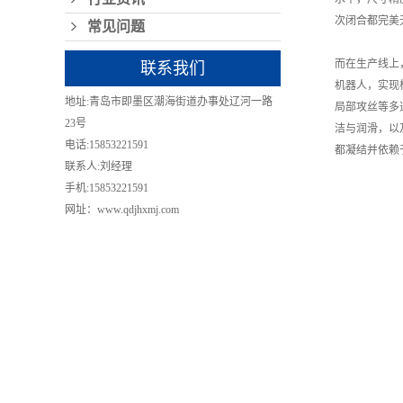
次闭合都完美
常见问题
而在生产线上
联系我们
机器人，实现
地址:青岛市即墨区潮海街道办事处辽河一路
局部攻丝等多
23号
洁与润滑，以
电话:15853221591
都凝结并依赖
联系人:刘经理
手机:15853221591
网址：www.qdjhxmj.com