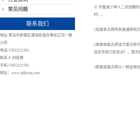
② 尽量减少伸入二次回路
常见问题
时）。
联系我们
1双面单点焊所有普通焊机
地址:青岛市即墨区潮海街道办事处辽河一路
23号
2单面单面点焊该方案可用
电话:15853221591
当反作用力的支点）。图为
联系人:刘经理
手机:15853221591
3单面双面点焊从一侧送电
网址：www.qdjhxmj.com