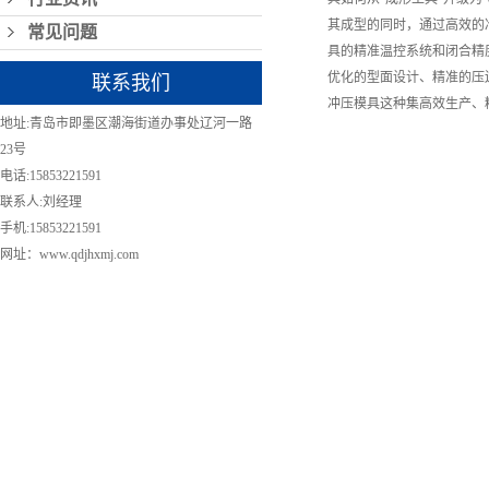
其成型的同时，通过高效的
常见问题
具的精准温控系统和闭合精
优化的型面设计、精准的压
联系我们
冲压模具这种集高效生产、
地址:青岛市即墨区潮海街道办事处辽河一路
23号
电话:15853221591
联系人:刘经理
手机:15853221591
网址：www.qdjhxmj.com