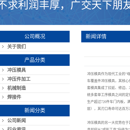
公司概况
新闻详情
关于我们
产品分类
冲压模具
冲压模具作为现代工业的“
冲压件加工
车覆盖件冲压模具，其核心
机械制造
套模具集成了拉延、修边、
统多套单工序模具之间的定
焊接件
生产超过720件车门内板
层），其刃口寿命可达百万
新闻分类
公司新闻
冲压模具的另一大优势在于
行业资讯
具如何从“成形工具”升级